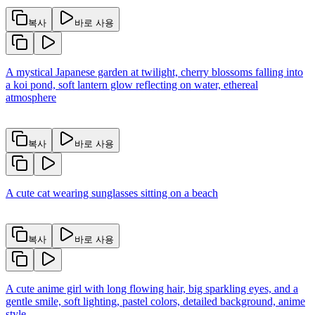
복사
바로 사용
A mystical Japanese garden at twilight, cherry blossoms falling into
a koi pond, soft lantern glow reflecting on water, ethereal
atmosphere
복사
바로 사용
A cute cat wearing sunglasses sitting on a beach
복사
바로 사용
A cute anime girl with long flowing hair, big sparkling eyes, and a
gentle smile, soft lighting, pastel colors, detailed background, anime
style