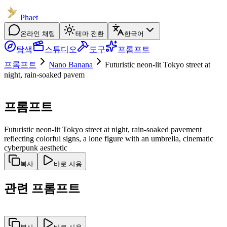
Phaet
온라인 채팅
테마 전환
한국어
탐색
스튜디오
도구
프롬프트
프롬프트
Nano Banana
Futuristic neon-lit Tokyo street at
night, rain-soaked pavem
프롬프트
Futuristic neon-lit Tokyo street at night, rain-soaked pavement
reflecting colorful signs, a lone figure with an umbrella, cinematic
cyberpunk aesthetic
복사
바로 사용
관련 프롬프트