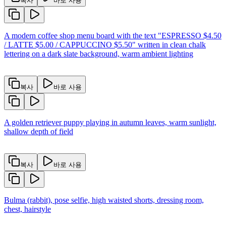
복사
바로 사용
A modern coffee shop menu board with the text "ESPRESSO $4.50
/ LATTE $5.00 / CAPPUCCINO $5.50" written in clean chalk
lettering on a dark slate background, warm ambient lighting
복사
바로 사용
A golden retriever puppy playing in autumn leaves, warm sunlight,
shallow depth of field
복사
바로 사용
Bulma (rabbit), pose selfie, high waisted shorts, dressing room,
chest, hairstyle