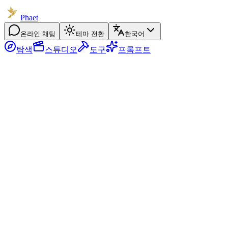
Phaet
온라인 채팅
테마 전환
한국어
탐색
스튜디오
도구
프롬프트
이미지
동영상
0
/
10