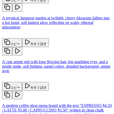
コピー
今すぐ試す
A mystical Japanese garden at twilight, cherry blossoms falling into
a koi pond, soft lantern glow reflecting on water, ethereal
atmosphere
コピー
今すぐ試す
A cute anime girl with long flowing hair, big sparkling eyes, and a
gentle smile, soft lighting, pastel colors, detailed background, anime
style
コピー
今すぐ試す
A modern coffee shop menu board with the text "ESPRESSO $4.50
/ LATTE $5.00 / CAPPUCCINO $5.50" written in clean chalk