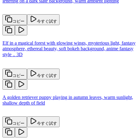
lettering on a dark slate background, warm ambient lighting
コピー
今すぐ試す
Elf in a magical forest with glowing wings, mysterious light, fantasy
atmosphere, ethereal beauty, soft bokeh background, anime fantasy
style，3D
コピー
今すぐ試す
A golden retriever puppy playing in autumn leaves, warm sunlight,
shallow depth of field
コピー
今すぐ試す