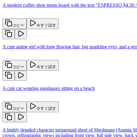
A modern coffee shop menu board with the text "ESPRESSO $4.50 / 
コピー
今すぐ試す
A cute anime girl with long flowing hair, big sparkling eyes, and a gent
コピー
今すぐ試す
A cute cat wearing sunglasses sitting on a beach
コピー
今すぐ試す
A highly detailed character turnaround sheet of Sheshnaag (Ananta S
crown, orthographic views including front view, full side view, back 