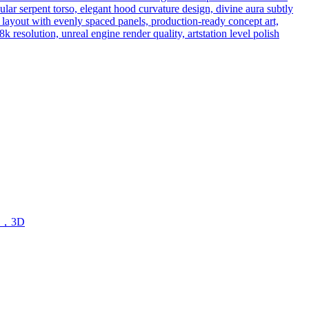
ar serpent torso, elegant hood curvature design, divine aura subtly
n layout with evenly spaced panels, production-ready concept art,
8k resolution, unreal engine render quality, artstation level polish
yle，3D