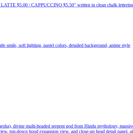
LATTE $5.00 / CAPPUCCINO $5.50" written in clean chalk lettering o
le smile, soft lighting, pastel colors, detailed background, anime style
hesha), divine multi-headed serpent god from Hindu mythology, massive
view, top-down hood expansion view, and close-up head detail panel, ult