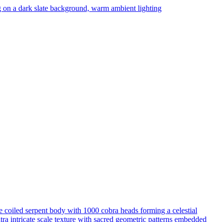
n a dark slate background, warm ambient lighting
 coiled serpent body with 1000 cobra heads forming a celestial
ra intricate scale texture with sacred geometric patterns embedded