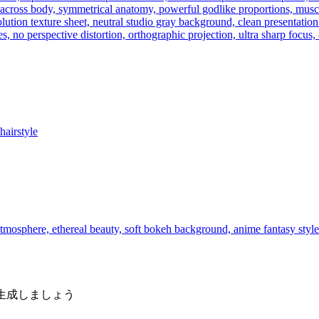
across body, symmetrical anatomy, powerful godlike proportions, muscul
olution texture sheet, neutral studio gray background, clean presentatio
s, no perspective distortion, orthographic projection, ultra sharp focus, 
hairstyle
y atmosphere, ethereal beauty, soft bokeh background, anime fantasy st
生成しましょう