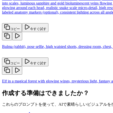
into scales, luminous sapphire and gold bioluminescent veins flowing 
glowing around each head, realistic snake scale micro-detail, high res
labeled anatomy markers (optional), consistent lighting across all angle
コピー
今すぐ試す
Bulma (rabbit), pose selfie, high waisted shorts, dressing room, chest, 
コピー
今すぐ試す
Elf in a magical forest with glowing wings, mysterious light, fantas
作成する準備はできましたか？
これらのプロンプトを使って、AIで素晴らしいビジュアルを